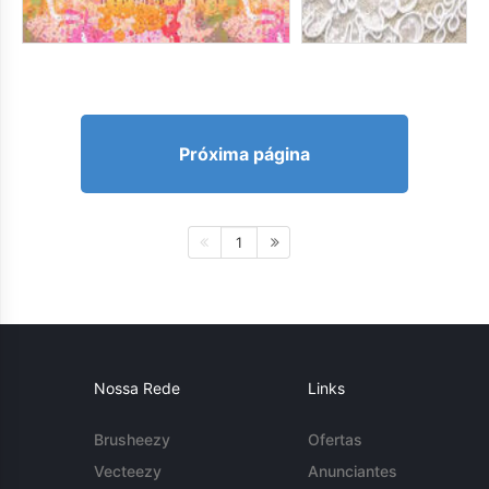
Próxima página
1
Nossa Rede
Links
Brusheezy
Ofertas
Vecteezy
Anunciantes