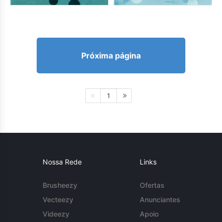
Próxima página
1
Nossa Rede
Links
Brusheezy
Ofertas
Vecteezy
Anunciantes
Videezy
Apoio