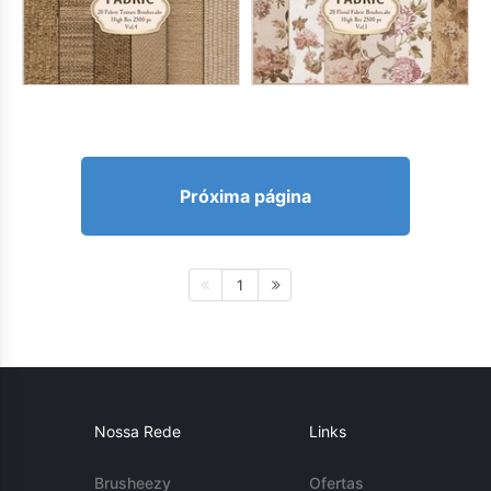
Próxima página
1
Nossa Rede
Links
Brusheezy
Ofertas