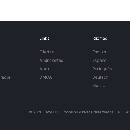
Links
Idiomas
Ofertas
English
Anunciantes
Español
Apoio
Português
rador
DMCA
Deutsch
Mais...
•
© 2026 Eezy LLC. Todos os direitos reservados
Te