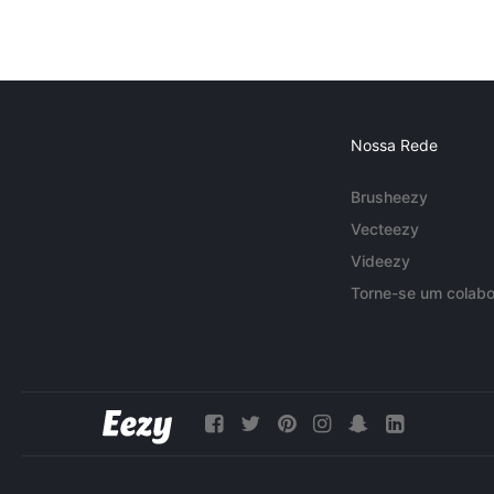
Nossa Rede
Brusheezy
Vecteezy
Videezy
Torne-se um colabo