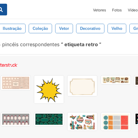
Vetores
Fotos
Vídeo
Ilustração
Coleção
Vetor
Decorativo
Velho
Gr
 pincéis correspondentes
etiqueta retro