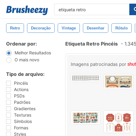
Retro
Decoração
Vintage
Desenhar
Rótulo
Ordenar por:
Etiqueta Retro Pincéis
-
1.345
Melhor Resultados
O mais novo
Imagens patrocinadas por
Tipo de arquivo:
Pincéis
Actions
PSDs
Padrões
Gradientes
Texturas
Símbolos
Formas
Styles