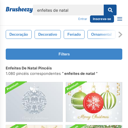
echar
Entrar
Inscreva-se
Decoração
Decorativo
Feriado
Ornamental
De
Filters
Enfeites De Natal Pincéis
1.080 pincéis correspondentes
enfeites de natal