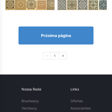
Próxima página
1
Nossa Rede
Links
Brusheezy
Ofertas
Vecteezy
Anunciantes