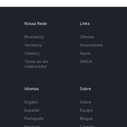
Nossa Rede
Links
Brusheezy
Ofertas
Vecteezy
Anunciantes
Videezy
Apoio
Torne-se um
DMCA
colaborador
Idiomas
Sobre
English
Sobre
Español
Equipe
Português
Blogue
Deutsch
Contato