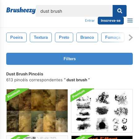
echar
Entrar
Inscreva-se
Poeira
Textura
Preto
Branco
Fumaça
Bok
Filters
Dust Brush Pincéis
613 pincéis correspondentes
dust brush