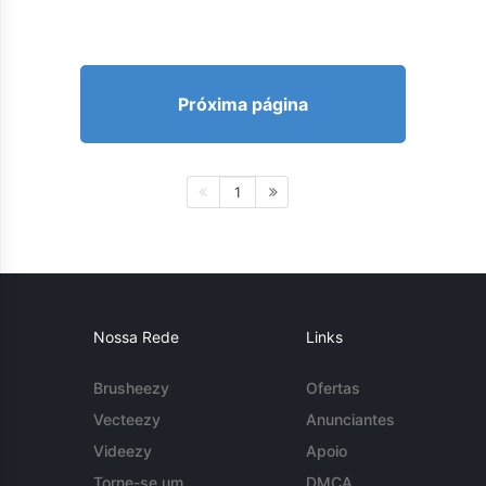
Próxima página
1
Nossa Rede
Links
Brusheezy
Ofertas
Vecteezy
Anunciantes
Videezy
Apoio
Torne-se um
DMCA