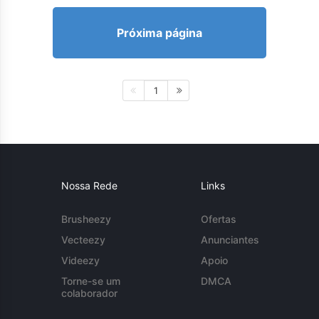
Próxima página
1
Nossa Rede
Links
Brusheezy
Ofertas
Vecteezy
Anunciantes
Videezy
Apoio
Torne-se um
DMCA
colaborador