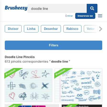
echar
Entrar
Inscreva-se
Divisor
Linha
Desenhar
Rabisco
Vetor
De
Filters
Doodle Line Pincéis
613 pincéis correspondentes
doodle line