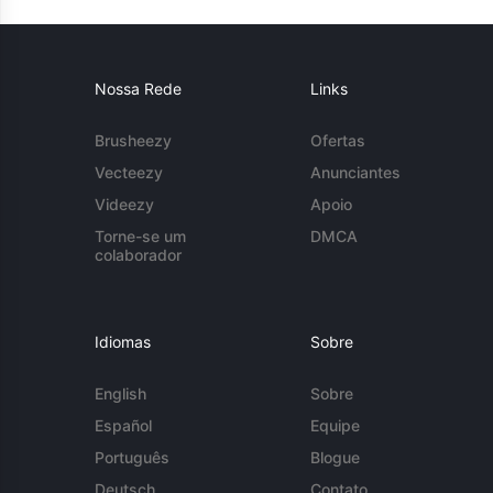
Nossa Rede
Links
Brusheezy
Ofertas
Vecteezy
Anunciantes
Videezy
Apoio
Torne-se um
DMCA
colaborador
Idiomas
Sobre
English
Sobre
Español
Equipe
Português
Blogue
Deutsch
Contato