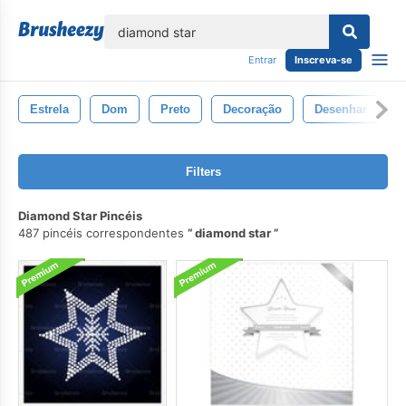
echar
Entrar
Inscreva-se
Estrela
Dom
Preto
Decoração
Desenhar
P
Filters
Diamond Star Pincéis
487 pincéis correspondentes
diamond star