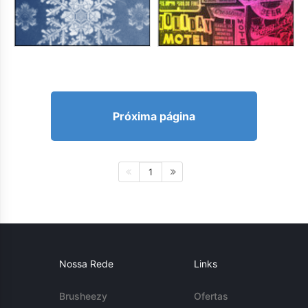
Próxima página
1
Nossa Rede
Links
Brusheezy
Ofertas