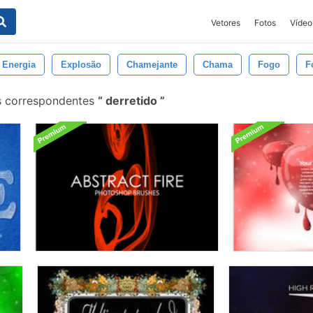
Vetores
Fotos
Vídeo
Energia
Explosão
Chamejante
Chama
Fogo
F
s correspondentes
derretido