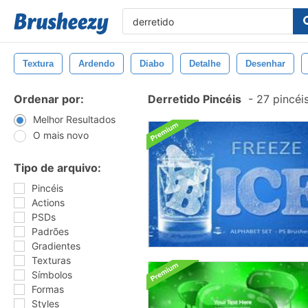
Textura
Ardendo
Diabo
Detalhe
Desenhar
Ordenar por:
Derretido Pincéis
-
27 pincéi
Melhor Resultados
O mais novo
Tipo de arquivo:
Pincéis
Actions
PSDs
Padrões
Gradientes
Texturas
Símbolos
Formas
Styles