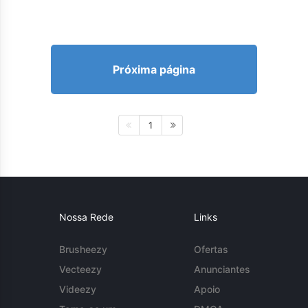
Próxima página
1
Nossa Rede
Links
Brusheezy
Ofertas
Vecteezy
Anunciantes
Videezy
Apoio