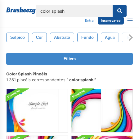
echar
Entrar
Inscreva-se
Salpico
Cor
Abstrato
Fundo
Agua
Textur
Filters
Color Splash Pincéis
1.361 pincéis correspondentes
color splash