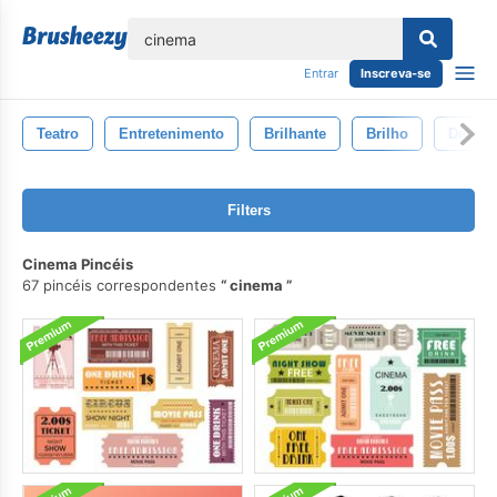
echar
Entrar
Inscreva-se
Teatro
Entretenimento
Brilhante
Brilho
Desenh
Filters
Cinema Pincéis
67 pincéis correspondentes
cinema