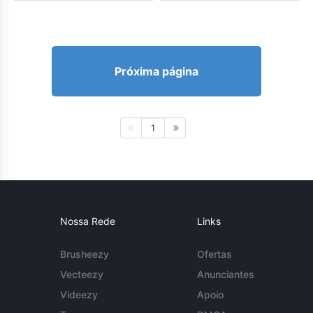
Próxima página
1
Nossa Rede
Links
Brusheezy
Ofertas
Vecteezy
Anunciantes
Videezy
Apoio