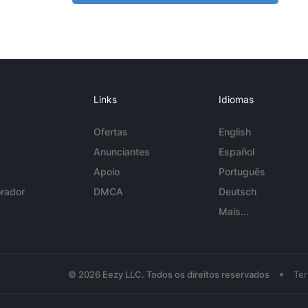
Links
Idiomas
Ofertas
English
Anunciantes
Español
Apoio
Português
rador
DMCA
Deutsch
Mais...
•
© 2026 Eezy LLC. Todos os direitos reservados
Te