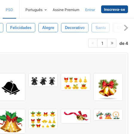
Inscreva-se
PSD
Português
Assine Premium
Entrar
Felicidades
Alegre
Decorativo
Santa
Coleção
de 4
1