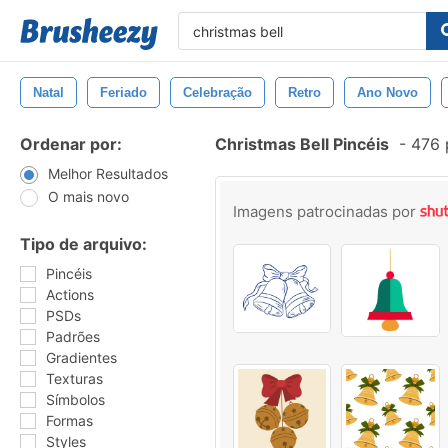
Natal
Feriado
Celebração
Retro
Ano Novo
Ordenar por:
Christmas Bell Pincéis
-
476 
Melhor Resultados
O mais novo
Imagens patrocinadas por
Tipo de arquivo:
Pincéis
Actions
PSDs
Padrões
Gradientes
Texturas
Símbolos
Formas
Styles