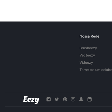
Nossa Rede
Brusheezy
Vecteezy
Videezy
Torne-se um colabo