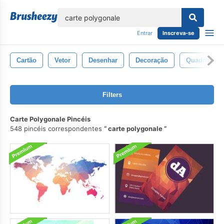
echar
Entrar
Inscreva-se
Cartão
Vetor
Desenhar
Decoração
Quadro
Filters
Carte Polygonale Pincéis
548 pincéis correspondentes
carte polygonale