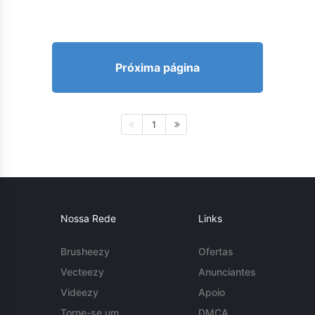
Próxima página
1
Nossa Rede
Links
Brusheezy
Ofertas
Vecteezy
Anunciantes
Videezy
Apoio
Torne-se um
DMCA