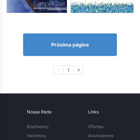
Próxima página
1
Nossa Rede
Links
Brusheezy
Ofertas
Vecteezy
Anunciantes