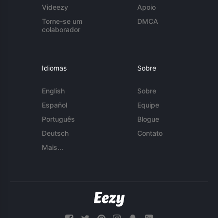
Videezy
Apoio
Torne-se um
DMCA
colaborador
Idiomas
Sobre
English
Sobre
Español
Equipe
Português
Blogue
Deutsch
Contato
Mais...