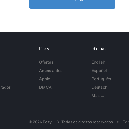
Links
Idiomas
Ofertas
English
Anunciantes
Español
Apoio
Português
rador
DMCA
Deutsch
Mais...
•
© 2026 Eezy LLC. Todos os direitos reservados
Te