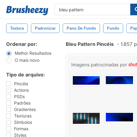
Textura
Padronizar
Pano De Fundo
Fundo
Pap
Ordenar por:
Bleu Pattern Pincéis
-
1.857 p
Melhor Resultados
O mais novo
Imagens patrocinadas por
Tipo de arquivo:
Pincéis
Actions
PSDs
Padrões
Gradientes
Texturas
Símbolos
Formas
Styles