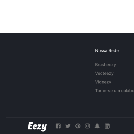
Nossa Rede
Brusheezy
Vecteezy
Videezy
Torne-se um colabo