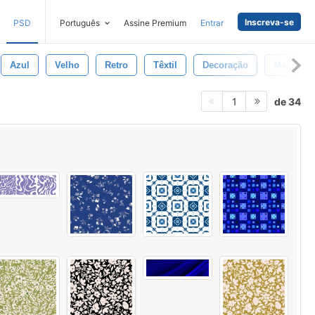
Inscreva-se
PSD
Português
Assine Premium
Entrar
Azul
Velho
Retro
Têxtil
Decoração
Material
de 34
1