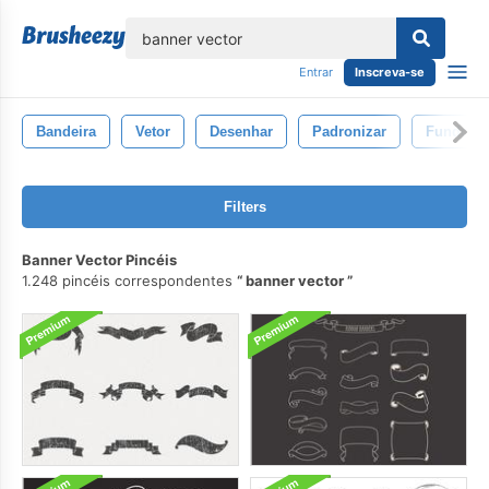
echar
Entrar
Inscreva-se
Bandeira
Vetor
Desenhar
Padronizar
Fundo
Filters
Banner Vector Pincéis
1.248 pincéis correspondentes
banner vector