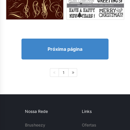
Próxima página
1
Nossa Rede
Links
Brusheezy
Ofertas