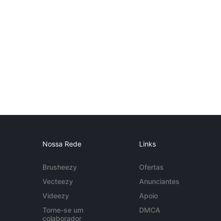
Nossa Rede
Links
Brusheezy
Ofertas
Vecteezy
Anunciantes
Videezy
Apoio
Torne-se um
DMCA
colaborador