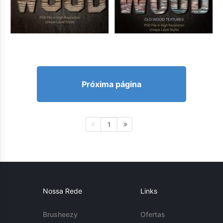
Próxima página
1
Nossa Rede
Links
Brusheezy
Ofertas