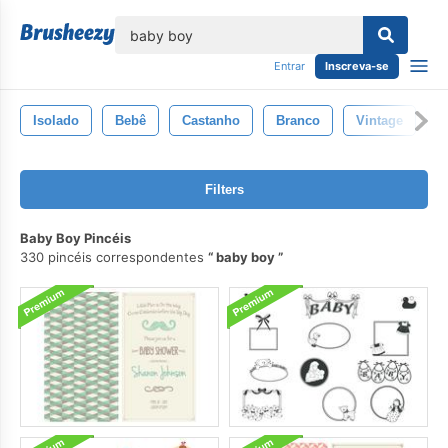
echar
Entrar
Inscreva-se
Isolado
Bebê
Castanho
Branco
Vintage
P
Filters
Baby Boy Pincéis
330 pincéis correspondentes
baby boy