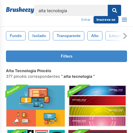
echar
Entrar
Inscreva-se
Fundo
Isolado
Transparente
Alto
Limpar \ Li
Filters
Alta Tecnologia Pincéis
377 pincéis correspondentes
alta tecnologia