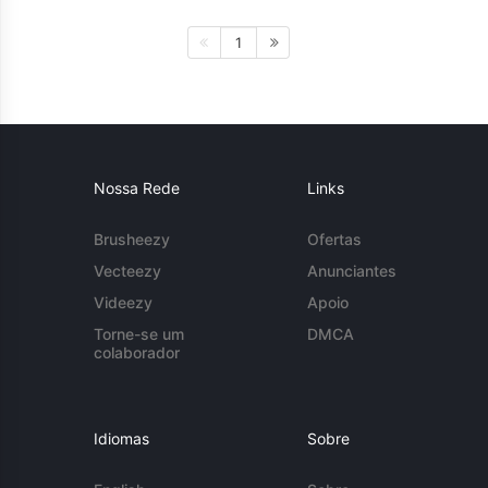
1
Nossa Rede
Links
Brusheezy
Ofertas
Vecteezy
Anunciantes
Videezy
Apoio
Torne-se um
DMCA
colaborador
Idiomas
Sobre