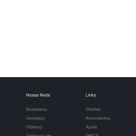
Nossa Rede
Links
Brusheezy
Ofertas
Vecteezy
Anunciantes
Videezy
Apoio
Torne-se um
DMCA