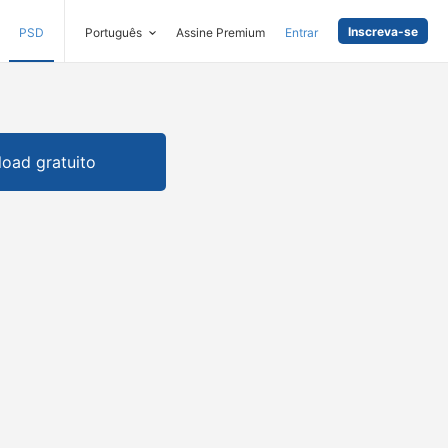
Inscreva-se
PSD
Português
Assine Premium
Entrar
oad gratuito