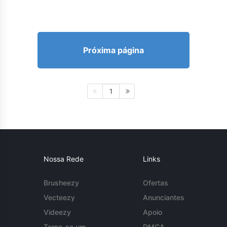
Próxima página
1
Nossa Rede
Links
Brusheezy
Ofertas
Vecteezy
Anunciantes
Videezy
Apoio
Torne-se um
DMCA