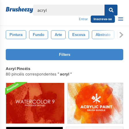
echar
Entrar
Inscreva-se
Pintura
Fundo
Arte
Escova
Abstrato
Aqua
Filters
Acryl Pincéis
80 pincéis correspondentes
acryl