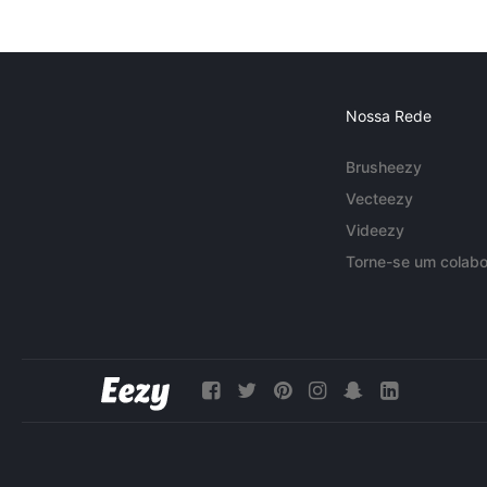
Nossa Rede
Brusheezy
Vecteezy
Videezy
Torne-se um colabo