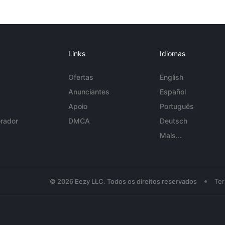
Links
Idiomas
Ofertas
English
Anunciantes
Español
Apoio
Português
rador
DMCA
Deutsch
Mais...
•
© 2026 Eezy LLC. Todos os direitos reservados
Te