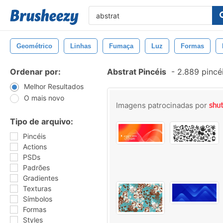
Geométrico
Linhas
Fumaça
Luz
Formas
Ordenar por:
Abstrat Pincéis
-
2.889 pincé
Melhor Resultados
O mais novo
Imagens patrocinadas por
Tipo de arquivo:
Pincéis
Actions
PSDs
Padrões
Gradientes
Texturas
Símbolos
Formas
Styles