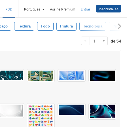
Inscreva-se
PSD
Português
Assine Premium
Entrar
paço
Textura
Fogo
Pintura
Tecnologia
Pinceis
de 54
1