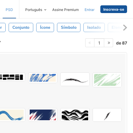
Inscreva-se
PSD
Português
Assine Premium
Entrar
r
Conjunto
Ícone
Símbolo
Isolado
Elemento
de 87
1