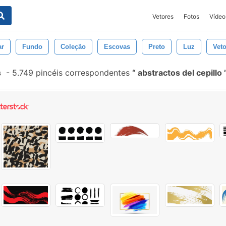
Vetores
Fotos
Vídeo
ar
Fundo
Coleção
Escovas
Preto
Luz
Veto
s
-
5.749 pincéis correspondentes
abstractos del cepillo