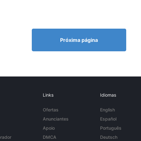
Próxima página
Links
Idiomas
Ofertas
English
Anunciantes
Español
Apoio
Português
rador
DMCA
Deutsch