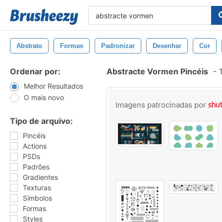
Abstrato
Formas
Padronizar
Desenhar
Cor
Ordenar por:
Abstracte Vormen Pincéis
-
1
Melhor Resultados
O mais novo
Imagens patrocinadas por
Tipo de arquivo:
Pincéis
Actions
PSDs
Padrões
Gradientes
Texturas
Símbolos
Formas
Styles