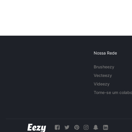
Nossa Rede
Brusheezy
Vecteezy
Videezy
Torne-se um colabo