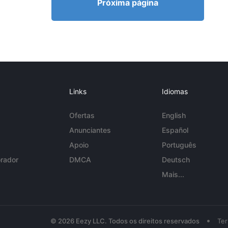
Próxima página
Links
Idiomas
Ofertas
English
Anunciantes
Español
Apoio
Português
rador
DMCA
Deutsch
Mais...
•
© 2026 Eezy LLC. Todos os direitos reservados
Te