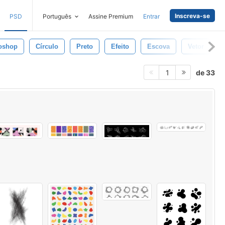
Inscreva-se
PSD
Português
Assine Premium
Entrar
oshop
Círculo
Preto
Efeito
Escova
Vetor
de 33
1