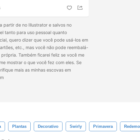
S
 a partir de
no Illustrator e salvos no
l tanto para uso pessoal quanto
cial, quero dizer que você pode usá-los em
 cartões, etc., mas você não pode reembalá-
 própria. Também ficarei feliz se você me
e mostrar o que você fez com eles. Se
rifique mais as minhas escovas em
com
a
Plantas
Decorativo
Swirly
Primavera
Redemo