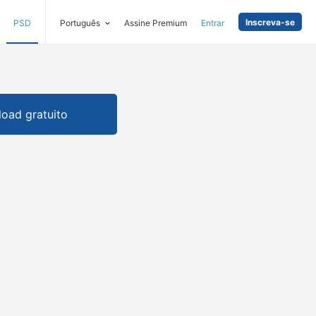
Inscreva-se
PSD
Português
Assine Premium
Entrar
oad gratuito