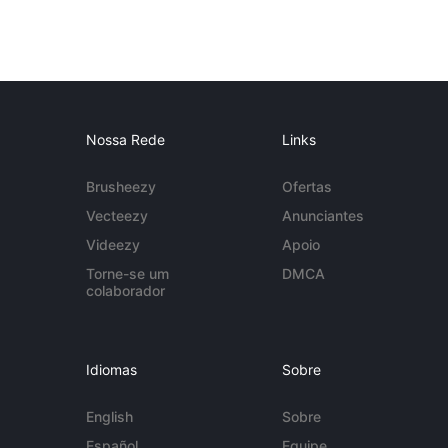
Nossa Rede
Links
Brusheezy
Ofertas
Vecteezy
Anunciantes
Videezy
Apoio
Torne-se um
DMCA
colaborador
Idiomas
Sobre
English
Sobre
Español
Equipe