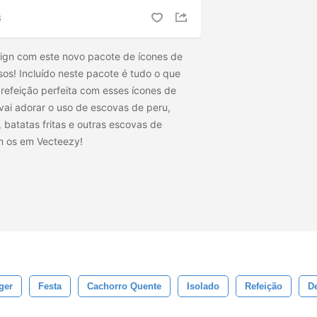
S
ign com este novo pacote de ícones de
sos! Incluído neste pacote é tudo o que
 refeição perfeita com esses ícones de
ai adorar o uso de escovas de peru,
 batatas fritas e outras escovas de
m os
em Vecteezy!
ger
Festa
Cachorro Quente
Isolado
Refeição
De