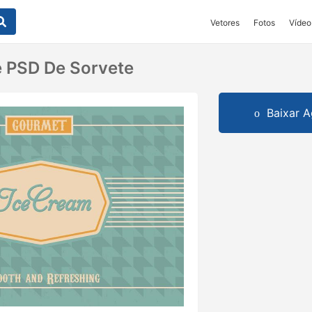
Vetores
Fotos
Vídeo
e PSD De Sorvete
Baixar A