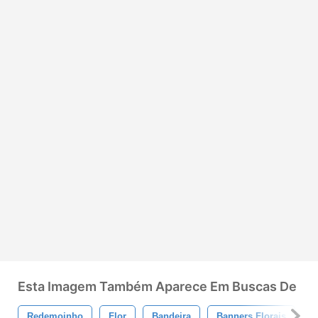
Esta Imagem Também Aparece Em Buscas De
Redemoinho
Flor
Bandeira
Banners Florais
S