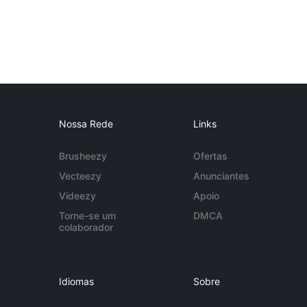
Nossa Rede
Links
Brusheezy
Ofertas
Vecteezy
Anunciantes
Videezy
Apoio
Torne-se um
DMCA
colaborador
Idiomas
Sobre