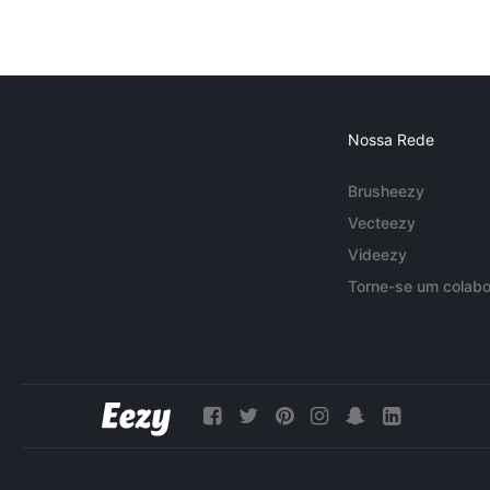
Nossa Rede
Brusheezy
Vecteezy
Videezy
Torne-se um colabo