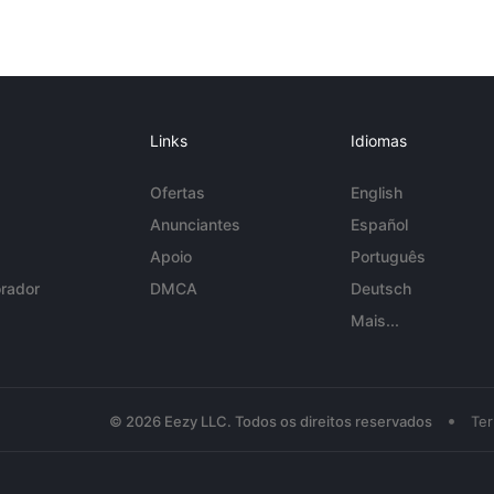
Links
Idiomas
Ofertas
English
Anunciantes
Español
Apoio
Português
rador
DMCA
Deutsch
Mais...
•
© 2026 Eezy LLC. Todos os direitos reservados
Te