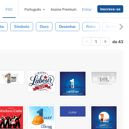
Inscreva-se
PSD
Português
Assine Premium
Entrar
ia
Símbolo
Ouro
Desenhar
Retro
Bonita
de 43
1