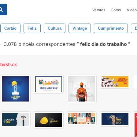
Vetores
Fotos
Vídeo
Cartão
Feliz
Cultura
Vintage
Cumprimento
D
-
3.078 pincéis correspondentes
feliz dia do trabalho