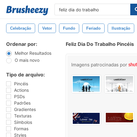
Celebração
Vetor
Fundo
Feriado
Ilustração
Ordenar por:
Feliz Dia Do Trabalho Pincéis
Melhor Resultados
O mais novo
Imagens patrocinadas por
Tipo de arquivo:
Pincéis
Actions
PSDs
Padrões
Gradientes
Texturas
Símbolos
Formas
Styles