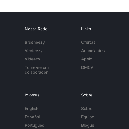
Nossa Rede
Links
Brusheezy
Ofertas
Vecteezy
Anunciantes
Videezy
Apoio
Torne-se um
DMCA
colaborador
Idiomas
Sobre
English
Sobre
Español
Equipe
Português
Blogue