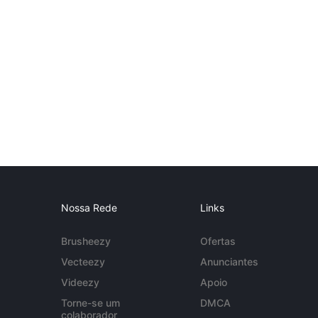
Nossa Rede
Links
Brusheezy
Ofertas
Vecteezy
Anunciantes
Videezy
Apoio
Torne-se um
DMCA
colaborador