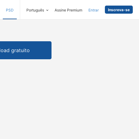
Inscreva-se
PSD
Português
Assine Premium
Entrar
oad gratuito