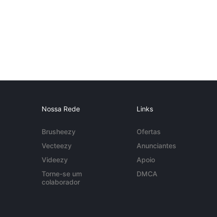
Nossa Rede
Links
Brusheezy
Ofertas
Vecteezy
Anunciantes
Videezy
Apoio
Torne-se um
DMCA
colaborador