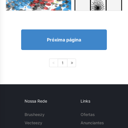
Próxima página
1
Nossa Rede
Links
Brusheezy
Ofertas
Vecteezy
Anunciantes