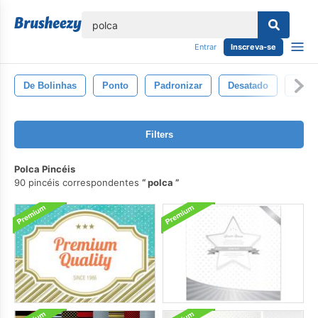
echar
Entrar
Inscreva-se
De Bolinhas
Ponto
Padronizar
Desatado
Boli
Filters
Polca Pincéis
90 pincéis correspondentes
polca