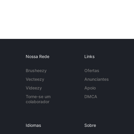
Nossa Rede
Links
Brusheezy
Ofertas
Vecteezy
Anunciantes
Videezy
Apoio
Torne-se um
DMCA
colaborador
Idiomas
Sobre