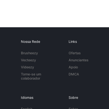
Nossa Rede
Links
Brusheezy
Ofertas
Vecteezy
Anunciantes
Videezy
Apoio
Torne-se um
DMCA
colaborador
Idiomas
Sobre
English
Sobre