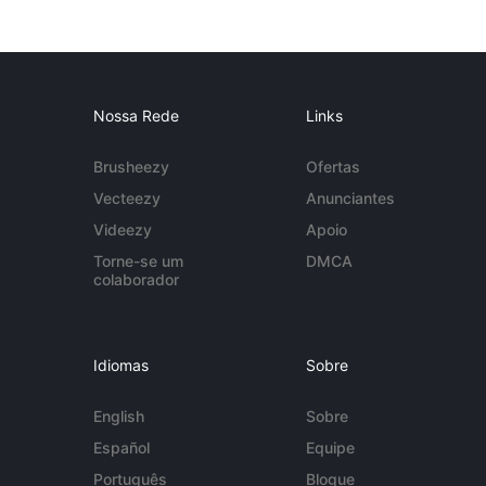
Nossa Rede
Links
Brusheezy
Ofertas
Vecteezy
Anunciantes
Videezy
Apoio
Torne-se um
DMCA
colaborador
Idiomas
Sobre
English
Sobre
Español
Equipe
Português
Blogue