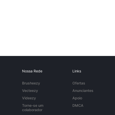
Nossa Rede
Links
Brusheezy
Ofertas
Vecteezy
Anunciantes
Videezy
Apoio
Torne-se um
DMCA
colaborador