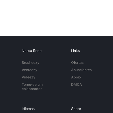
Nossa Rede
Links
Brusheezy
Ofertas
Vecteezy
Anunciantes
Videezy
Apoio
Torne-se um
DMCA
colaborador
Idiomas
Sobre