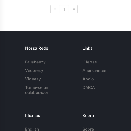
1
Nossa Rede
Links
Brusheezy
Ofertas
Vecteezy
Anunciantes
Videezy
Apoio
Torne-se um
DMCA
colaborador
Idiomas
Sobre
English
Sobre