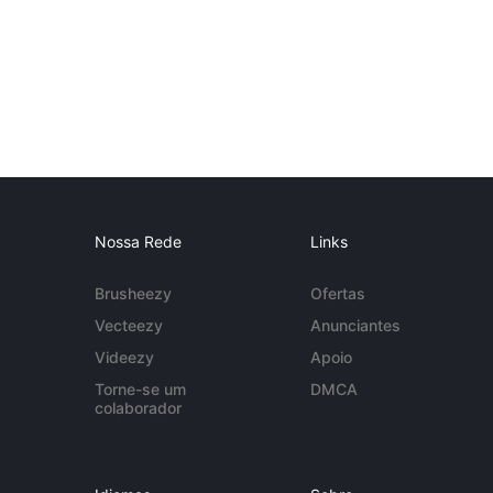
Nossa Rede
Links
Brusheezy
Ofertas
Vecteezy
Anunciantes
Videezy
Apoio
Torne-se um
DMCA
colaborador