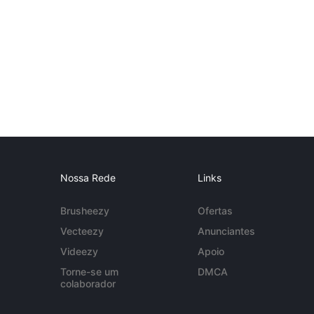
Nossa Rede
Links
Brusheezy
Ofertas
Vecteezy
Anunciantes
Videezy
Apoio
Torne-se um
DMCA
colaborador