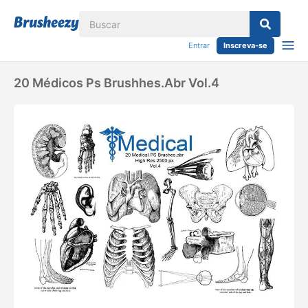
Entrar
Inscreva-se
20 Médicos Ps Brushhes.abr Vol.4