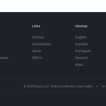
Links
Idiomas
Ofertas
English
Anunciantes
Español
Apoio
Português
rador
DMCA
Deutsch
Mais...
•
© 2026 Eezy LLC. Todos os direitos reservados
Te