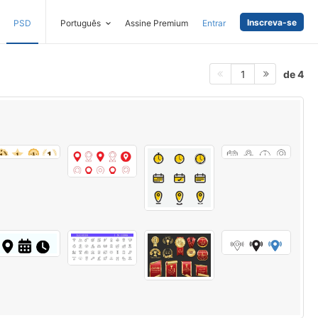
Inscreva-se
PSD
Português
Assine Premium
Entrar
de 4
1