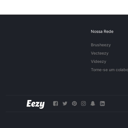
Nossa Rede
Brusheezy
Vecteezy
Videezy
Torne-se um colabo