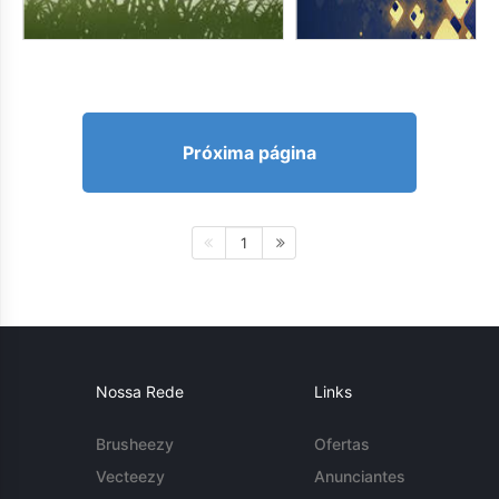
Próxima página
1
Nossa Rede
Links
Brusheezy
Ofertas
Vecteezy
Anunciantes