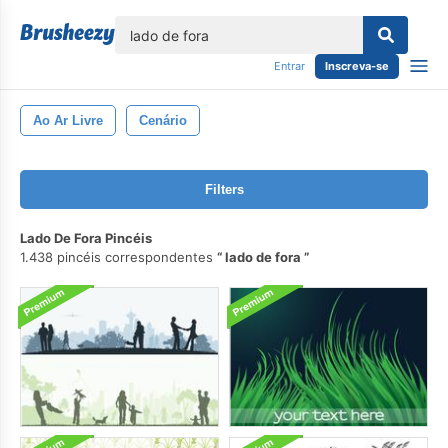
echar
Entrar
Inscreva-se
Ao Ar Livre
Cenário
Filters
Lado De Fora Pincéis
1.438 pincéis correspondentes
lado de fora