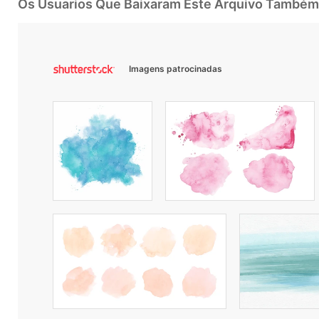
Os Usuarios Que Baixaram Este Arquivo Também
Imagens patrocinadas