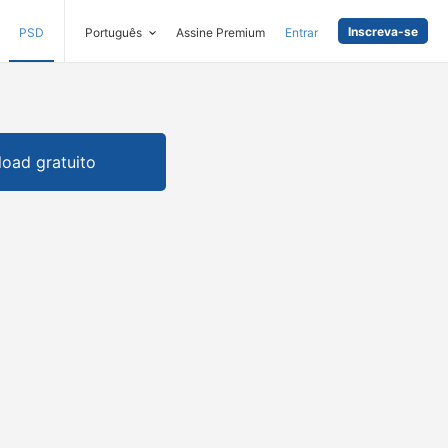
Inscreva-se
PSD
Português
Assine Premium
Entrar
oad gratuito